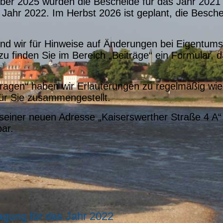
ber 2025 wurden die Bescheide für das Jahr 2021 v
Jahr 2022. Im Herbst 2026 ist geplant, die Besche
ind wir für Hinweise auf Änderungen bei Eigentum
zu finden Sie im Bereich „Beiträge“ ein Formular,
 Fragen“ haben wir Erläuterungen zu regelmäßig w
ür Sie zusammengestellt.
r seiner neuen Adresse „Kaiserswerther Straße 4 
bar.
lagung für das Jahr 2022