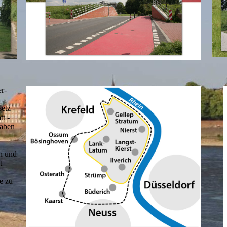
r-
etz -
t -
gaben
n und
t
e zu