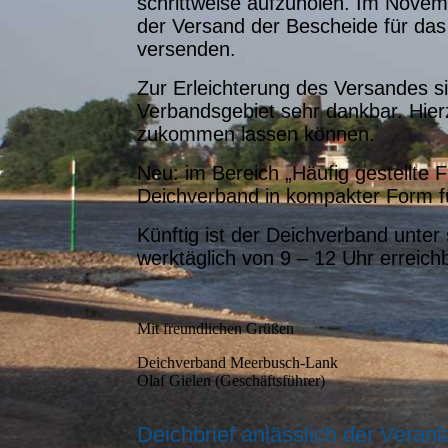
schrittweise aufzuholen. Im Novem
der Versand der Bescheide für das 
versenden.
Zur Erleichterung des Versandes s
Verbandsgebiet sehr dankbar. Hier
zukommen lassen können.
Neu: im Bereich „Häufig gestellte
Deichverband in kompakter Form f
Künftig ist der Deichverband unte
werktäglich von 9 – 12 Uhr erreich
Mit freundlichen Grüßen
Deichverband Meerbusch-Lank
Olaf Gielen (Geschäftsführer)
Deichbrief anlässlich der Veran