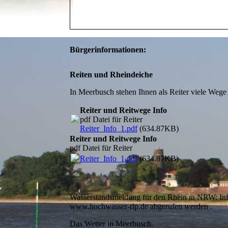
B
ürgerinformationen:
Reiten und Rheindeiche
In Meerbusch stehen Ihnen als Reiter viele Wege
Reiter und Reitwege Info
pdf Datei für Reiter
Reiter_Info_1.pdf
(634.87KB)
Reiter und Reitwege Info
pdf Datei für Reiter
Reiter_Info_1.pdf
(634.87KB)
Wasserstandsmeldung für den Rhein in NRW: Info
www.hochwasser-rlp.de abgerufen werden .
Das Wetter in Meerbusch.