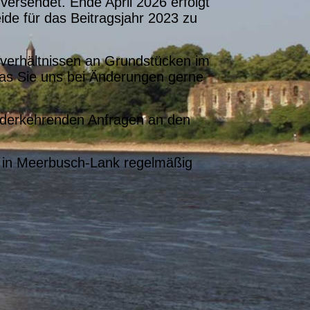
ersendet. Ende April 2026 erfolgt
ide für das Beitragsjahr 2023 zu
sverhältnissen an Grundstücken im
 das Sie uns bei Änderungen gerne
iederkehrenden Anfragen an den
A“ in Meerbusch-Lank regelmäßig