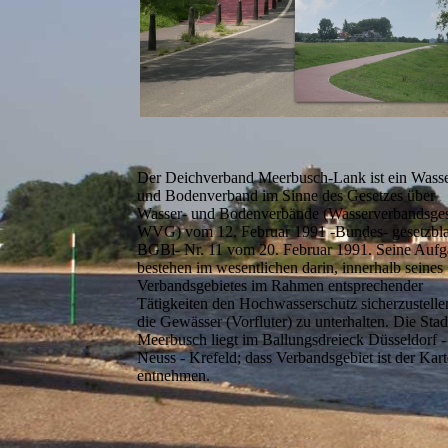
Der Deichverband Meerbusch-Lank ist ein Wasse
und Bodenverband im Sinne des Gesetzes über
Wasser- und Bodenverbände (Wasserverbandsges
WVG) vom 12. Februar 1991 -Bundes- gesetzblat
BGBl- Nr. 11 vom 20. Februar 1991. Seine Auf
bestehen im wesentlichen darin, innerhalb seines
Verbandsgebietes im Rahmen entsprechender
Tätigkeiten den Hochwasserschutz sicherzustelle
die Gewässer (Vorfluter) zu unterhalten. Die Stad
Meerbusch liegt im Ballungsdreieck Düsseldorf -
Neuss - Krefeld; dass Verbandsgebiet ist der Kart
entnehmen.