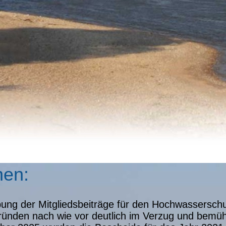
nen:
bung der Mitgliedsbeiträge für den Hochwassersch
ründen nach wie vor deutlich im Verzug und bemüht