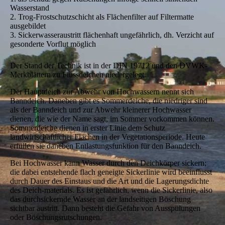
Wasserstand
2. Trog-Frostschutzschicht als Flächenfilter auf Filtermatte
ausgebildet
3. Sickerwasseraustritt flächenhaft ungefährlich, dh. Verzicht auf
gesonderte Vorflut möglich
Der Stand der Technik ist in der DIN 19712 und den DVWK-
Merkblättern zu Flussdeichen niedergelegt.
Der Hauptdeich zur Abwehr von Hochwassern nennt sich
Banndeich. Daneben gibt es Sommerdeiche, die niedriger sind
als der Banndeich und zur Abwehr kleinerer Hochwasser
dienen, die wie der Name sagt, im Sommer vorkommen können.
Sommerdeiche dienen in erster Linie dem Schutz
landwirtschaftlicher Flächen in der Vegetationsperiode. Heute
erfüllen sie daneben Entlastungsfunktion für den Banndeich.
Bei Hochwasser kann Wasser durch den Deichkörper sickern;
die dabei entstehende flach geneigte Sickerlinie wird beeinflusst
durch Dauer des Einstaus und die Art und die Lagerungsdichte
des Deich-materials. Es ist gefährlich, wenn die Sickerlinie, also
das durchsickernde Wasser an der landseitigen Böschung
sichtbar austritt. Dann besteht die Gefahr von Ausspülungen
oder Böschungsrutschungen.