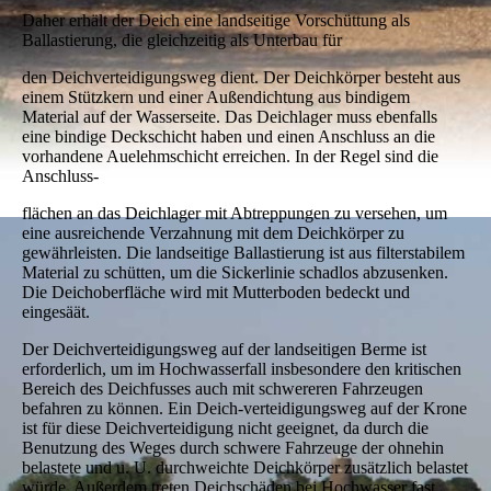
Daher erhält der Deich eine landseitige Vorschüttung als
Ballastierung, die gleichzeitig als Unterbau für
den Deichverteidigungsweg dient. Der Deichkörper besteht aus
einem Stützkern und einer Außendichtung aus bindigem
Material auf der Wasserseite. Das Deichlager muss ebenfalls
eine bindige Deckschicht haben und einen Anschluss an die
vorhandene Auelehmschicht erreichen. In der Regel sind die
Anschluss-
flächen an das Deichlager mit Abtreppungen zu versehen, um
eine ausreichende Verzahnung mit dem Deichkörper zu
gewährleisten. Die landseitige Ballastierung ist aus filterstabilem
Material zu schütten, um die Sickerlinie schadlos abzusenken.
Die Deichoberfläche wird mit Mutterboden bedeckt und
eingesäät.
Der Deichverteidigungsweg auf der landseitigen Berme ist
erforderlich, um im Hochwasserfall insbesondere den kritischen
Bereich des Deichfusses auch mit schwereren Fahrzeugen
befahren zu können. Ein Deich-verteidigungsweg auf der Krone
ist für diese Deichverteidigung nicht geeignet, da durch die
Benutzung des Weges durch schwere Fahrzeuge der ohnehin
belastete und u. U. durchweichte Deichkörper zusätzlich belastet
würde. Außerdem treten Deichschäden bei Hochwasser fast