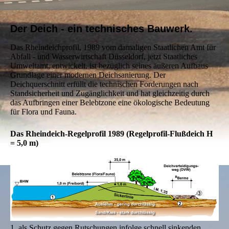
Der Deich - ein technisches Bauwerk.
Das Rheindeichprofil, 1989 vom damaligen Staatlichen Amt für
Abfall - und Wasserwirtschaft Düsseldorf, jetzt Staatliches
Umweltamt, entwickelt, ist bezüglich seines äußeren Aufbaus
Grundlage einer modernen Deichsanierung. Der
Deichquerschnitt erfüllt die technischen Forderungen nach
Standsicherheit und Zugänglichkeit und hat gleichzeitig durch
das Aufbringen einer Belebtzone eine ökologische Bedeutung
für Flora und Fauna.
Das Rheindeich-Regelprofil 1989 (Regelprofil-Flußdeich H
= 5,0 m)
1. als Schutz gegen Rutschungen infolge schnell sinkenden