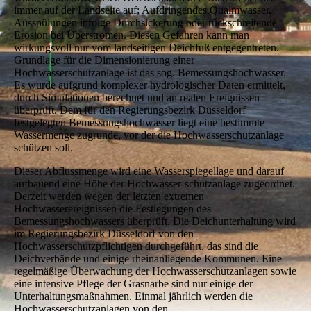
immer auf der Landseite auf: Aufdringendes Qualmwasser,
Ausspülungen infolge Durchsickerung oder rückschreitende
Erosion bei Überströmen. Diesen Gefahren kann man
wirkungsvoll nur vom landseitigen Deichfuß entgegentreten.
Grundlage für die Dimensionierung einer
Hochwasserschutzanlage ist das sog. Bemessungshochwasser.
Es wurde aufgrund komplexer hydrologischer Daten ermittelt,
durch Simulationen berechnet und an realen Ereignissen
überprüft. Dem für den Regierungsbezirk Düsseldorf
festgelegten Bemessungshochwasser liegt eine bestimmte
Wassermenge zugrunde, vor der die Hochwasserschutzanlage
schützen soll.
Dieser Abflussmenge wird eine Wasserspiegellage und darauf
aufbauend eine Höhe der Hochwasser-schutzanlage zugeordnet.
Derzeit werden wegen der letzten extremen
Hochwasserereignissen die Festlegungen des
Bemessungshochwassers überprüft. Die Deichunterhaltung wird
im Regierungsbezirk Düsseldorf von den
Hochwasserschutzpflichtigen durchgeführt, das sind die
Deichverbände und einige rheinanliegende Kommunen. Eine
regelmäßige Überwachung der Hochwasserschutzanlagen sowie
eine intensive Pflege der Grasnarbe sind nur einige der
Unterhaltungsmaßnahmen. Einmal jährlich werden die
Hochwasserschutzanlagen von den